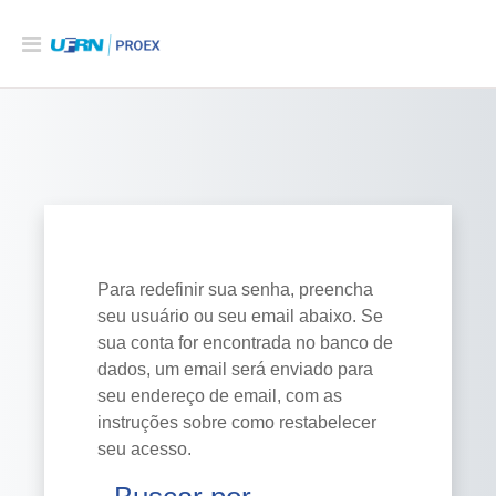
Acessar
Ir para o conteúdo principal
Para redefinir sua senha, preencha
seu usuário ou seu email abaixo. Se
sua conta for encontrada no banco de
dados, um email será enviado para
seu endereço de email, com as
instruções sobre como restabelecer
seu acesso.
Buscar por identificação de usuário